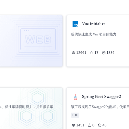
Vue Initializr
提供快速生成 Vue 项目的能力
12661
17
1336
Spring Boot Swagger2
集、标注车牌费时费力，并且很多车牌
该工程实现了Swagger2的配置，
在线接口测试，不依赖第三方工具。
IDE
1451
0
43